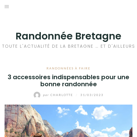
Aller
au
ACTUALITÉ
contenu
RANDONNÉE
Randonnée Bretagne
AUTO – MOTO
TOUTE L'ACTUALITÉ DE LA BRETAGNE … ET D'AILLEURS
BUSINESS
RANDONNÉES À FAIRE
3 accessoires indispensables pour une
LOISIRS
bonne randonnée
HIGH-TECH
par
CHARLOTTE
/
31/03/2023
MAISON – FAMILLE
LIFESTYLE