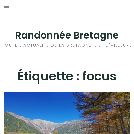
Aller
au
ACTUALITÉ
contenu
RANDONNÉE
Randonnée Bretagne
AUTO – MOTO
TOUTE L'ACTUALITÉ DE LA BRETAGNE … ET D'AILLEURS
BUSINESS
Étiquette :
focus
LOISIRS
HIGH-TECH
MAISON – FAMILLE
LIFESTYLE