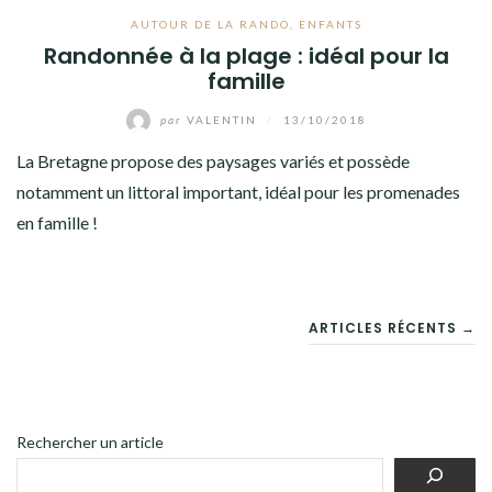
AUTOUR DE LA RANDO
,
ENFANTS
Randonnée à la plage : idéal pour la
famille
par
VALENTIN
/
13/10/2018
La Bretagne propose des paysages variés et possède
notamment un littoral important, idéal pour les promenades
en famille !
NAVIGATION
ARTICLES RÉCENTS →
DES
ARTICLES
Rechercher un article