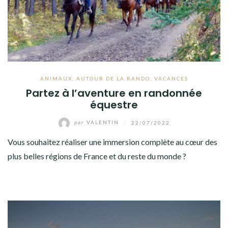
LOISIRS
HIGH-TECH
MAISON – FAMILLE
ANIMAUX
,
AUTOUR DE LA RANDO
,
VACANCES
LIFESTYLE
Partez à l’aventure en randonnée
équestre
par
VALENTIN
/
22/07/2022
Vous souhaitez réaliser une immersion complète au cœur des
plus belles régions de France et du reste du monde ?