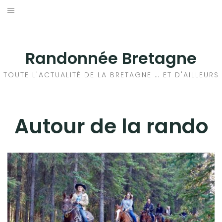
Aller
au
ACTUALITÉ
contenu
RANDONNÉE
Randonnée Bretagne
AUTOUR DE LA RANDO
TOUTE L'ACTUALITÉ DE LA BRETAGNE … ET D'AILLEURS
CONSEILS SANTÉ
EQUIPEMENT
Autour de la rando
PATRIMOINE
RANDONNÉES À FAIRE
AUTO – MOTO
BUSINESS